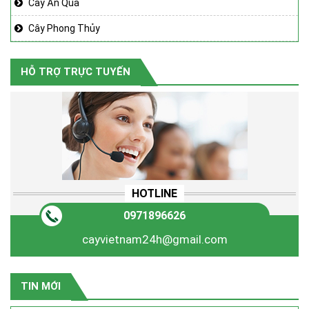
Cây Ăn Quả
Cây Phong Thủy
HỖ TRỢ TRỰC TUYẾN
HOTLINE
0971896626
cayvietnam24h@gmail.com
TIN MỚI