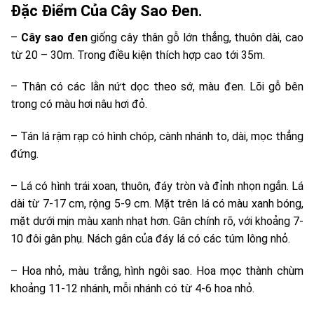
Đặc Điểm Của Cây Sao Đen.
–
Cây sao đen
giống cây thân gỗ lớn thẳng, thuôn dài, cao
từ 20 – 30m. Trong điều kiện thích hợp cao tới 35m.
– Thân có các lằn nứt dọc theo sớ, màu đen. Lõi gỗ bên
trong có màu hơi nâu hơi đỏ.
– Tán lá rậm rạp có hình chóp, cành nhánh to, dài, mọc thẳng
đứng.
– Lá có hình trái xoan, thuôn, đáy tròn và đỉnh nhọn ngắn. Lá
dài từ 7-17 cm, rộng 5-9 cm. Mặt trên lá có màu xanh bóng,
mặt dưới mịn màu xanh nhạt hơn. Gân chính rõ, với khoảng 7-
10 đôi gân phụ. Nách gân của đáy lá có các túm lông nhỏ.
– Hoa nhỏ, màu trắng, hình ngôi sao. Hoa mọc thành chùm
khoảng 11-12 nhánh, mỗi nhánh có từ 4-6 hoa nhỏ.