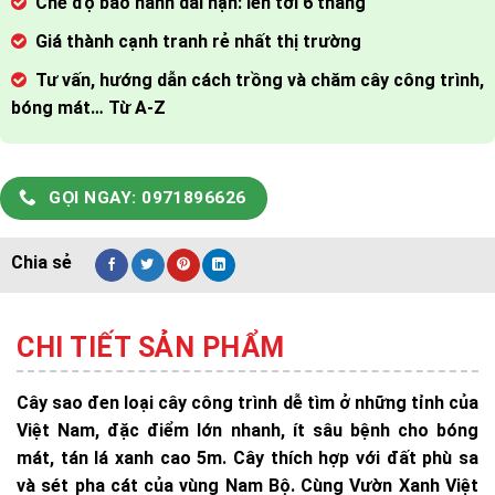
Chế độ bảo hành dài hạn: lên tới 6 tháng
Giá thành cạnh tranh rẻ nhất thị trường
Tư vấn, hướng dẫn cách trồng và chăm cây công trình,
bóng mát… Từ A-Z
GỌI NGAY: 0971896626
CHI TIẾT SẢN PHẨM
Cây sao đen loại cây công trình dễ tìm ở những tỉnh của
Việt Nam, đặc điểm lớn nhanh, ít sâu bệnh cho bóng
mát, tán lá xanh cao 5m. Cây thích hợp với đất phù sa
và sét pha cát của vùng Nam Bộ. Cùng Vườn Xanh Việt