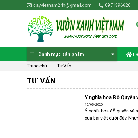
Skip
cayvietnam24h@gmail.com
0971896626
to
content
Danh mục sản phẩm
T
Trang chủ
Tư Vấn
TƯ VẤN
Ý nghĩa hoa Đỗ Quyên v
16/08/2020
Ý nghĩa hoa đỗ quyên và s
qua bài viết dưới đây. Như