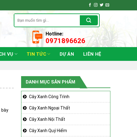
Tìm
kiếm:
Hotline:
0971896626
CH VỤ
TIN TỨC
DỰ ÁN
LIÊN HỆ
DANH MỤC SẢN PHẨM
Cây Xanh Công Trình
Cây Xanh Ngoại Thất
h bày
Cây Xanh Nội Thất
Cây Xanh Quý Hiếm