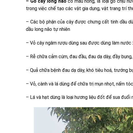
– Gỗ cây long não
có màu hồng, là loại gỗ chịu n
trong việc chế tạo các vật gia dụng, vật trang trí 
– Các bộ phận của cây được chưng cất tinh dầu dùn
dầu long não tự nhiên
– Vỏ cây ngâm rượu dùng sau được dùng làm nước xú
– Rễ chữa cảm cúm, đau đầu, đau dạ dày, đầy bụng,
– Quả chữa bệnh đau dạ dày, khó tiêu hoá, trướng bụ
– Vỏ, cành và lá dùng để chữa trị mụn nhọt, nấm tóc,
– Lá và hạt dùng là loại hương liệu đốt để sua đuổi 