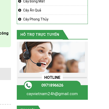
Cây Bóng Mát
Cây Ăn Quả
Cây Phong Thủy
 công
HỖ TRỢ TRỰC TUYẾN
HOTLINE
0971896626
cayvietnam24h@gmail.com