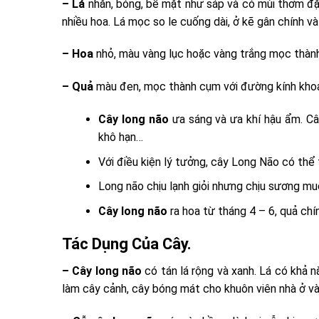
– Lá
nhẵn, bóng, bề mặt như sáp và có mùi thơm đặc
nhiều hoa. Lá mọc so le cuống dài, ở kẽ gân chính và
– Hoa
nhỏ, màu vàng lục hoặc vàng trắng mọc thành
– Quả
màu đen, mọc thành cụm với đường kính khoả
Cây long não
ưa sáng và ưa khí hậu ẩm. Câ
khô hạn…
Với điều kiện lý tưởng, cây Long Não có thể 
Long não chịu lạnh giỏi nhưng chịu sương mu
Cây long não
ra hoa từ tháng 4 – 6, quả chí
Tác Dụng Của Cây.
– Cây long não
có tán lá rộng và xanh. Lá có khả 
làm cây cảnh, cây bóng mát cho khuôn viên nhà ở và 