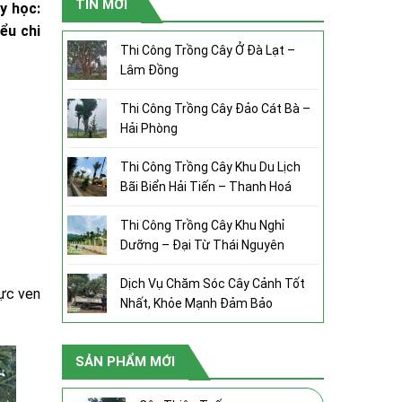
TIN MỚI
y học:
ểu chi
Thi Công Trồng Cây Ở Đà Lạt –
Lâm Đồng
Thi Công Trồng Cây Đảo Cát Bà –
Hải Phòng
Thi Công Trồng Cây Khu Du Lịch
Bãi Biển Hải Tiến – Thanh Hoá
Thi Công Trồng Cây Khu Nghỉ
Dưỡng – Đại Từ Thái Nguyên
Dịch Vụ Chăm Sóc Cây Cảnh Tốt
vực ven
Nhất, Khỏe Mạnh Đảm Bảo
SẢN PHẨM MỚI