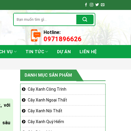
Tìm
kiếm:
Hotline:
0971896626
CH VỤ
TIN TỨC
DỰ ÁN
LIÊN HỆ
DANH MỤC SẢN PHẨM
Cây Xanh Công Trình
Cây Xanh Ngoại Thất
, với
Cây Xanh Nội Thất
Cây Xanh Quý Hiếm
 sâu