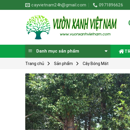
Skip
cayvietnam24h@gmail.com
0971896626
to
content
Danh mục sản phẩm
T
Trang chủ
Sản phẩm
Cây Bóng Mát