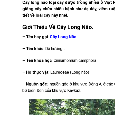
Cây long não loại cây được trồng nhiều ở Việt 
giống cây chữa nhiều bệnh như dạ dày, viêm ruộ
tiết về loài cây này nhé!.
Giới Thiệu Về Cây Long Não.
– Tên hay gọi
:
Cây Long Não
– Tên khác
: Dã hương…
– Tên khoa học
: Cinnamomum camphora
– Họ thực vật
: Lauraceae (Long não)
– Nguồn gốc
: nguồn gốc ở khu vực Đông Á, ở các 
bờ biển Đen của khu vực Kavkaz.