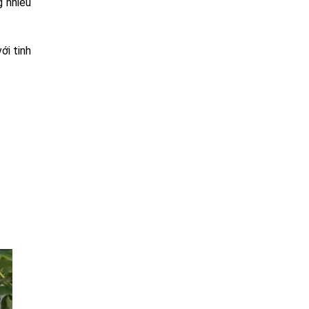
g nhiều
ới tinh