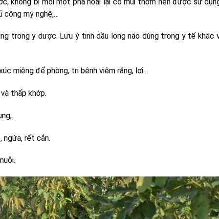
ước, không bị mối mọt phá hoại lại có mùi thơm nên được sử dụn
thủ công mỹ nghệ,…
g trong y dược. Lưu ý tinh dầu long não dùng trong y tế khác v
c miệng để phòng, trị bệnh viêm răng, lợi…
 và thấp khớp.
ng,..
 ngứa, rết cắn.
muỗi.