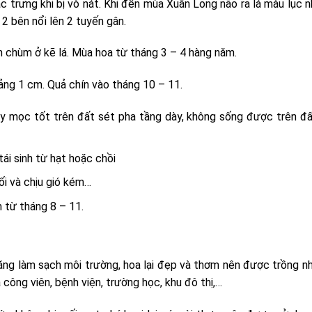
 trưng khi bị vò nát. Khi đến mùa Xuân Long não ra lá màu lục n
 2 bên nổi lên 2 tuyến gân.
 chùm ở kẽ lá. Mùa hoa từ tháng 3 – 4 hàng năm.
ng 1 cm. Quả chín vào tháng 10 – 11.
y mọc tốt trên đất sét pha tầng dày, không sống được trên đ
tái sinh từ hạt hoặc chồi
ối và chịu gió kém…
n từ tháng 8 – 11.
năng làm sạch môi trường, hoa lại đẹp và thơm nên được trồng n
công viên, bệnh viện, trường học, khu đô thị,…