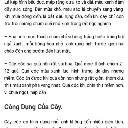
Lá kép hình bầu dục, mép răng cưa, to và dài, màu xanh đậm
đầy sức sống. Đến mùa khô, màu sắc lá chuyển sang vàng.
Khi mùa đông đến, lá bắt đầu rụng dần, đến khi cây chỉ còn
trơ trọi những chùm quả nhỏ xinh trông rất ngộ nghĩnh.
– Hoa cóc mọc thành chùm nhiều bông trắng hoặc trắng hơi
ngả xanh, mỗi bông hoa nhỏ xinh rung rinh trước gió như
chào đón ong bướm đến hút mật.
– Cây cóc sai quả nên rất sai hoa. Quả mọc thành chùm 2-
12 quả. Quả cóc màu xanh lục, hình trứng, da dày nhưng
mềm. Cóc ăn được khi quả còn non nhưng rất giòn, thơm dịu,
thịt màu xanh pha vàng nhạt. Quả cóc khi chín thịt mềm hơn,
vị chua ngọt, hấp dẫn.
Công Dụng Của Cây.
Cây cóc có hình dáng nhỏ xinh không tốn nhiều diện tích,