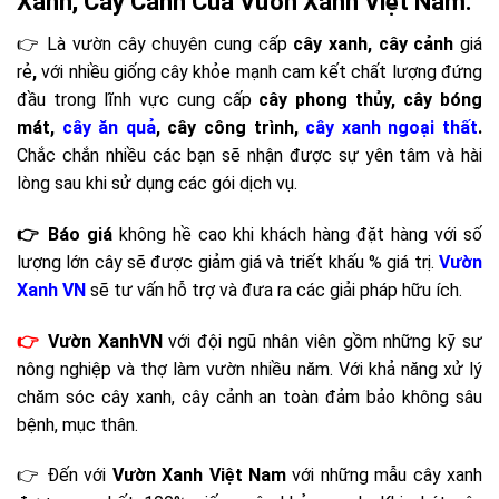
Xanh, Cây Cảnh Của Vườn Xanh Việt Nam.
👉 Là vườn cây chuyên cung cấp
cây xanh, cây cảnh
giá
rẻ
,
với nhiều giống cây khỏe mạnh cam kết chất lượng đứng
đầu trong lĩnh vực cung cấp
cây phong thủy, cây bóng
mát,
cây ăn quả
, cây công trình,
cây xanh ngoại thất
.
Chắc chắn nhiều các bạn sẽ nhận được sự yên tâm và hài
lòng sau khi sử dụng các gói dịch vụ.
👉 Báo giá
không hề cao khi khách hàng đặt hàng với số
lượng lớn cây sẽ được giảm giá và triết khấu % giá trị.
Vườn
Xanh VN
sẽ tư vấn hỗ trợ và đưa ra các giải pháp hữu ích.
👉
Vườn XanhVN
với đội ngũ nhân viên gồm những kỹ sư
nông nghiệp và thợ làm vườn nhiều năm. Với khả năng xử lý
chăm sóc cây xanh, cây cảnh an toàn đảm bảo không sâu
bệnh, mục thân.
👉 Đến với
Vườn Xanh Việt Nam
với những mẫu cây xanh