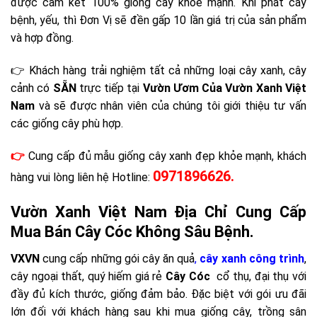
được cam kết 100% giống cây khỏe mạnh. Khi phát cây
bệnh, yếu, thì Đơn Vị sẽ đền gấp 10 lần giá trị của sản phẩm
và hợp đồng.
👉 Khách hàng trải nghiệm tất cả những loại cây xanh, cây
cảnh có
SẴN
trực tiếp tại
Vườn Ươm Của Vườn Xanh Việt
Nam
và sẽ được nhân viên của chúng tôi giới thiệu tư vấn
các giống cây phù hợp.
👉
Cung cấp đủ mẫu giống cây xanh đẹp khỏe mạnh, khách
0971896626.
hàng vui lòng liên hệ Hotline:
Vườn Xanh Việt Nam Địa Chỉ Cung Cấp
Mua Bán Cây Cóc Không Sâu Bệnh.
VXVN
cung cấp những gói cây ăn quả
,
cây xanh công trình
,
cây ngoại thất, quý hiếm giá rẻ
Cây Cóc
cổ thụ, đại thụ với
đầy đủ kích thước, giống đảm bảo. Đặc biệt với gói ưu đãi
lớn đối với khách hàng sau khi mua giống cây, trồng sân