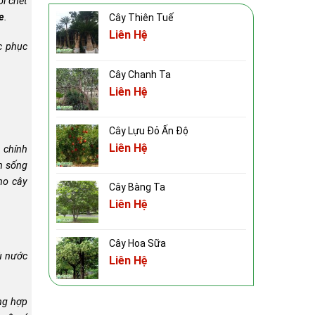
ỏi chết
e
.
Cây Thiên Tuế
Liên Hệ
c phục
Cây Chanh Ta
Liên Hệ
Cây Lựu Đỏ Ấn Độ
Liên Hệ
 chính
ện sống
ho cây
Cây Bàng Ta
Liên Hệ
Cây Hoa Sữa
ù nước
Liên Hệ
ờng hợp