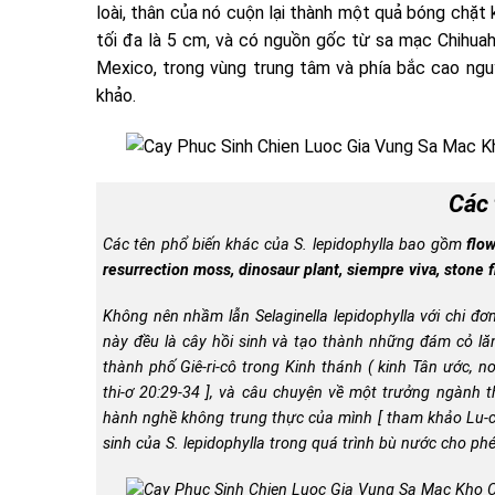
loài, thân của nó cuộn lại thành một quả bóng chặt k
tối đa là 5 cm, và có nguồn gốc từ sa mạc Chihuah
Mexico, trong vùng trung tâm và phía bắc cao ngu
khảo.
Các 
Các tên phổ biến khác của
S. lepidophylla
bao gồm
flow
resurrection moss, dinosaur plant, siempre viva, stone 
Không nên nhầm lẫn
Selaginella lepidophylla
với chi đơ
này đều là cây hồi sinh và tạo thành những đám cỏ lăn 
thành phố Giê-ri-cô trong Kinh thánh ( kinh Tân ước,
thi-ơ 20:29-34
], và câu chuyện về một trưởng ngành t
hành nghề không trung thực của mình [ tham khảo
Lu-
sinh của
S. lepidophylla
trong quá trình bù nước cho phép