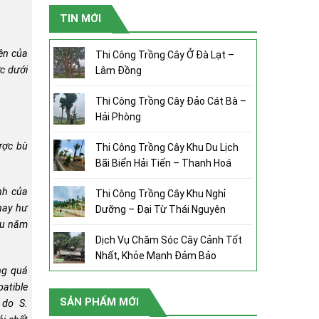
TIN MỚI
iên của
Thi Công Trồng Cây Ở Đà Lạt –
ớc dưới
Lâm Đồng
Thi Công Trồng Cây Đảo Cát Bà –
Hải Phòng
ược bù
Thi Công Trồng Cây Khu Du Lịch
Bãi Biển Hải Tiến – Thanh Hoá
nh của
Thi Công Trồng Cây Khu Nghỉ
 hay hư
Dưỡng – Đại Từ Thái Nguyên
ều năm
Dịch Vụ Chăm Sóc Cây Cảnh Tốt
Nhất, Khỏe Mạnh Đảm Bảo
ng quá
atible
SẢN PHẨM MỚI
e
do
S.