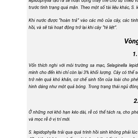
lepidophylla
tạo ra sẽ hoạt động thay thế cho sự thiếu v
trước tình trạng quá mặn. Theo một số tài liệu khác,
S. 
Khi nước được “hoàn trả” vào các mô của cây, các tinh
hồi, và sẽ tái hoạt động trở lại khi cây “tê liệt”.
Vòng
1.
Vốn thích nghi với môi trường sa mạc,
Selaginella lepi
mình cho đến khi chỉ còn lại 3% khối lượng. Cây có thể 
trở nên quá khó khăn, cơ chế sinh tồn của loài cho ph
hình dáng như một quả bóng. Trong trạng thái ngủ đông,
2
Ở những nơi khô hạn kéo dài, rễ có thể tách ra, cho ph
và mọc rễ ở vị trí mới.
S. lepidophylla
trải qua quá trình hồi sinh không phải l