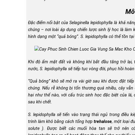
Mô 
Đặc điểm nổi bật của
Selaginella lepidophylla
là khả năng
chúng – nơi loài áp dụng chiến lược sinh lý học là làm
hình dạng một “quả bóng”.
S. lepidophylla
có thể tồn tạ
Khi độ ẩm mặt đất và không khí bắt đầu tăng trở lại, 
nước,
S. lepidophylla
sẽ tiếp tục vòng đời, phục hồi hoà
“Quả bóng” khô sẽ mở ra vài giờ sau khi được đặt tiếp
chúng. Nếu rễ không bị tổn thương quá nhiều, cây vẫn c
hại như thế nào, với cấu trúc sinh học đặc biệt của l
sau khi chết.
S. lepidophylla
sẽ tiến vào trạng thái ngủ trong điều k
trình làm khô bằng cách tổng hợp
trehalose
, một loại 
solute ). Được biết các muối hòa tan sẽ trở nên c