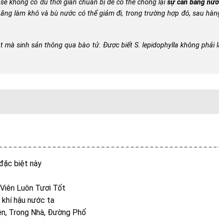
sẽ không có đủ thời gian chuẩn bị để có thể chống lại
sự cân bằng nư
năng làm khô và bù nước có thể giảm đi, trong trường hợp đó, sau hàn
t mà sinh sản thông qua bào tử. Được biết
S. lepidophylla
không phải l
đặc biệt này
Viên Luôn Tươi Tốt
 khí hậu nước ta
ên, Trong Nhà, Đường Phố