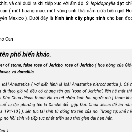
hít, và chỉ duỗi ra khi tiếp xúc với ẩm độ.
S. lepidophylla
đạt chi
uan ( một hoang mạc, một vùng sinh thái nằm ​​giữa biên giới H
yên Mexico ). Dưới đây là
hình ảnh cây phục sinh
cho bạn đọ
tên phổ biến khác.
er of stone, false rose of Jericho, rose of Jericho
( hoa hồng của Giê-r
flower,
và
doradilla
.
n loài
Anastatica
( với điển hình là loài
Anastatica hierochuntica
). Cả h
đi theo gió và đều có chung tên gọi “rose of Jericho”, liên hệ mật th
 nơi Đức Chúa Jêsus thành Na-xa-rét chữa lành hai người mù [ tham k
huế vụ địa phương tên là Xa-chê đến gặp Đức Chúa Jêsus để ăn năn
ca 19:1-10
] ), liên tục tái sinh từ đống tro tàn của nó. Tương tự, khả n
 nó hồi sinh và tiếp tục phát triển sau thời gian dài hạn hán.