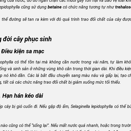
ắng của nước, do đó ngăn chặn các muối gây tổn hại và bảo vệ loài kh
lepidophylla
cũng sử dụng
betaine
có chức năng tương tự như
trehalos
 thể đường sẽ tan ra kèm với đó quá trình trao đổi chất của cây đượ
 đời cây phục sinh
 Điều kiện sa mạc
dophylla
có thể tồn tại mà không cần nước trong vài năm, tự làm khô
sống và sinh sản ở những vùng khô cằn trong thời gian dài. Khi điều ki
ép nó khô dần. Các lá bắt đầu chuyển sang màu nâu và gấp lại, tạo c
 tất cả các chức năng trao đổi chất bị giảm xuống mức tối thiểu.
. Hạn hán kéo dài
ép cây bị gió cuốn đi. Nếu gặp độ ẩm,
Selaginella lepidophylla
có thể b
úc nào cũng có thể “sống lại”. Nếu mất nước quá nhanh, hoặc trong trư