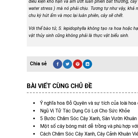
điều kiện khô hạn và ẩm ướt luân phiên bất thường, cây 
water stress )
mà nó phải chịu. Tương tự như vậy, khả 
chu kỳ hút ẩm và mọc lại luân phiên, cây sẽ chết.
Với thể bào tử,
S. lepidophylla
không tạo ra hoa hoặc hạ
vật thủy sinh cũng không phải là thực vật biểu sinh.
BÀI VIẾT CÙNG CHỦ ĐỀ
Ý nghĩa hoa Đỗ Quyên và sự tích của loài hoa 
Ngũ Vị Tử Tác Dụng Có Lợi Cho Sức Khỏe
5 Bước Chăm Sóc Cây Xanh, Sân Vườn Khuân 
Một số cây bóng mát dễ trồng và phù hợp với
Cách Chăm Sóc Cây Xanh, Cây Cảnh Khuân Vi