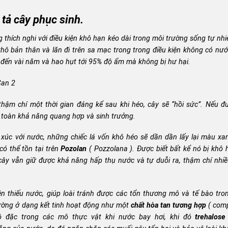
tả cây phục sinh.
 thích nghi với điều kiện khô hạn kéo dài trong môi trường sống tự nh
 khô bản thân và lăn đi trên sa mạc trong trong điều kiện không có nư
i đến vài năm và hao hụt tới 95% độ ẩm mà không bị hư hại.
thậm chí một thời gian đáng kể sau khi héo, cây sẽ “hồi sức”. Nếu đ
n toàn khả năng quang hợp và sinh trưởng.
 xúc với nước, những chiếc lá vốn khô héo sẽ dần dần lấy lại màu xa
ó thể tồn tại trên
Pozolan
( Pozzolana )
. Được biết bất kể nó bị khô
á, cây vẫn giữ được khả năng hấp thụ nước và tự duỗi ra, thậm chí nhi
iện thiếu nước, giúp loài tránh được các tổn thương mô và tế bào tro
đường ở dạng kết tinh hoạt động như một
chất hòa tan tương hợp
(
comp
ô đặc trong các mô thực vật khi nước bay hơi, khi đó
trehalos