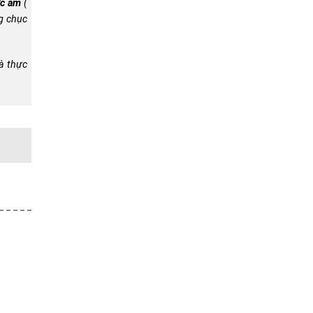
ớc âm
(
g chục
à thực