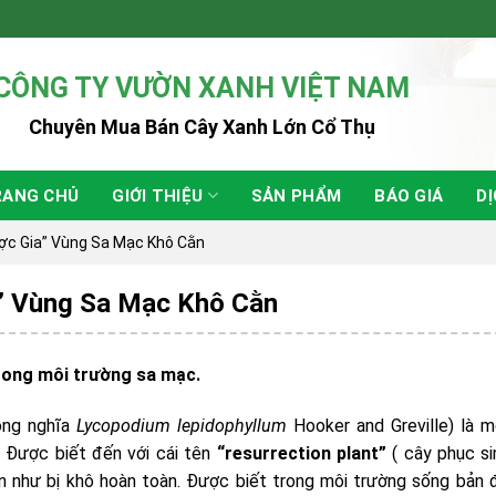
CÔNG TY VƯỜN XANH VIỆT NAM
Chuyên Mua Bán Cây Xanh Lớn Cổ Thụ
RANG CHỦ
GIỚI THIỆU
SẢN PHẨM
BÁO GIÁ
DỊ
ược Gia” Vùng Sa Mạc Khô Cằn
a” Vùng Sa Mạc Khô Cằn
trong môi trường sa mạc.
đồng nghĩa
Lycopodium lepidophyllum
Hooker and Greville) là m
 Được biết đến với cái tên
“resurrection plant”
( cây phục si
ần như bị khô hoàn toàn. Được biết trong môi trường sống bản 