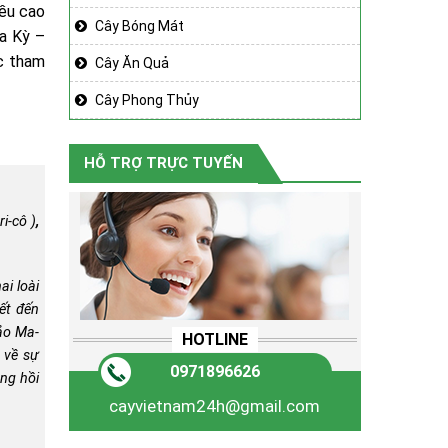
ều cao
Cây Bóng Mát
oa Kỳ –
c tham
Cây Ăn Quả
Cây Phong Thủy
HỖ TRỢ TRỰC TUYẾN
i-cô )
,
ai loài
iết đến
hảo
Ma-
HOTLINE
 về sự
0971896626
ăng hồi
cayvietnam24h@gmail.com