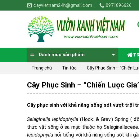
Skip
cayvietnam24h@gmail.com
0971896626
to
content
Danh mục sản phẩm
T
Trang chủ
Tin tức
Cây Phục Sinh – “Chiến L
Cây Phục Sinh – “Chiến Lược Gi
Cây phục sinh với khả năng sống sót vượt trội 
Selaginella lepidophylla
(Hook. & Grev.) Spring ( 
thực vật sống ở sa mạc thuộc họ Selaginellaceae.
lepidophylla
nổi tiếng với khả năng sống sót khi g