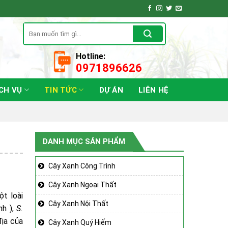
Tìm
kiếm:
Hotline:
0971896626
CH VỤ
TIN TỨC
DỰ ÁN
LIÊN HỆ
DANH MỤC SẢN PHẨM
Cây Xanh Công Trình
Cây Xanh Ngoại Thất
ột loài
Cây Xanh Nội Thất
nh ),
S.
địa của
Cây Xanh Quý Hiếm